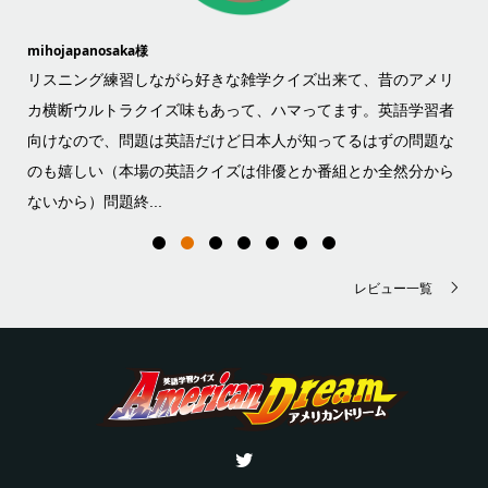
mihojapanosaka様
U_k
い
リスニング練習しながら好きな雑学クイズ出来て、昔のアメリ
最
問題
カ横断ウルトラクイズ味もあって、ハマってます。英語学習者
れ
向けなので、問題は英語だけど日本人が知ってるはずの問題な
と
カ
のも嬉しい（本場の英語クイズは俳優とか番組とか全然分から
問
ないから）問題終...
た時
レビュー一覧